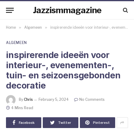
Jazzismmagazine
Home
»
Algemeen
»
inspirerende ideeën voor interieur-, evenementen-, tuin- en seizoensgebonden decoratie
ALGEMEEN
inspirerende ideeën voor
interieur-, evenementen-,
tuin- en seizoensgebonden
decoratie
By
Chris
February 5, 2024
No Comments
4 Mins Read
Facebook
Twitter
Pinterest